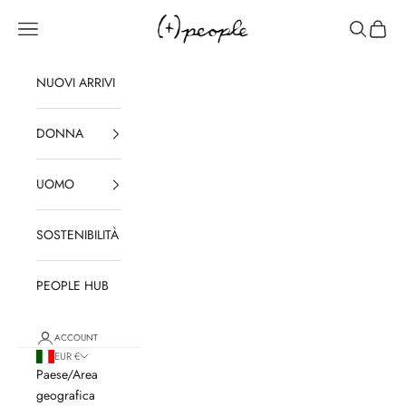
Vai al contenuto
(+)PEOPLE
Apri il menu di navigazione
Mostra il 
Mostra 
NUOVI ARRIVI
DONNA
UOMO
SOSTENIBILITÀ
PEOPLE HUB
ACCOUNT
EUR €
Paese/Area
geografica