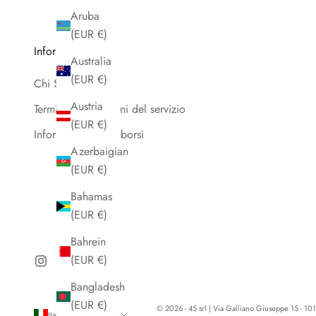
Aruba
(EUR €)
Informazioni
Australia
(EUR €)
Chi Siamo
Austria
Termini e condizioni del servizio
(EUR €)
Informativa sui rimborsi
Azerbaigian
(EUR €)
Bahamas
(EUR €)
Bahrein
(EUR €)
Bangladesh
(EUR €)
© 2026 - 45 srl | Via Galliano Giuseppe 15 - 1012
Italia (EUR €)
Italiano