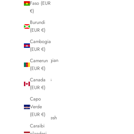
Aruba
Faso (EUR
(EUR €)
€)
Australia
Burundi
(EUR €)
(EUR €)
Austria
Cambogia
(EUR €)
(EUR €)
Azerbaigian
Camerun
(EUR €)
(EUR €)
Bahamas
Canada
(EUR €)
(EUR €)
Bahrein
Capo
(EUR €)
Verde
(EUR €)
Bangladesh
(EUR €)
Caraibi
olandesi