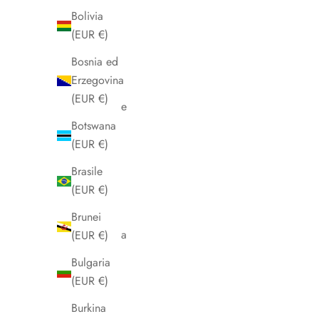
Angola
Bolivia
(EUR €)
(EUR €)
Anguilla
Bosnia ed
(EUR €)
Erzegovina
(EUR €)
Antigua e
Barbuda
Botswana
(EUR €)
(EUR €)
Arabia
Brasile
Saudita
(EUR €)
(EUR €)
Brunei
Argentina
(EUR €)
(EUR €)
Bulgaria
Armenia
(EUR €)
(EUR €)
Burkina