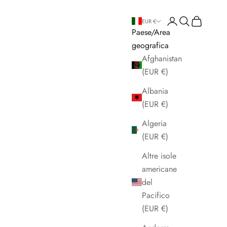
Mostra account
Mostra il menu
Mostra il c
EUR €
Paese/Area
geografica
Afghanistan
(EUR €)
Albania
(EUR €)
Algeria
(EUR €)
Altre isole
americane
del
Pacifico
(EUR €)