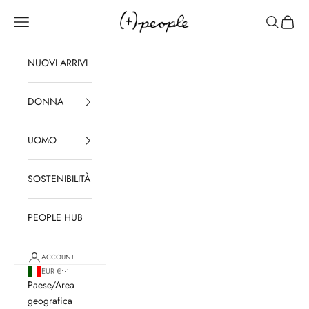
Vai al contenuto
(+)PEOPLE
Apri il menu di navigazione
Mostra il 
Mostra 
NUOVI ARRIVI
DONNA
UOMO
SOSTENIBILITÀ
PEOPLE HUB
ACCOUNT
EUR €
Paese/Area
geografica